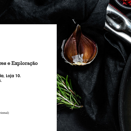
res e Exploração
ia, Loja 10.
.
cional)