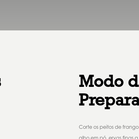
s
Modo d
Prepar
Corte os peitos de frang
alho em pó, ervas finas a 