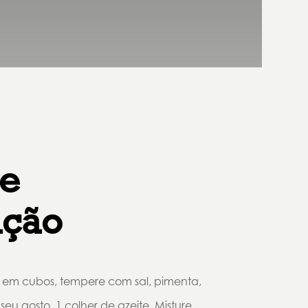
e
ação
o em cubos, tempere com sal, pimenta,
seu gosto, 1 colher de azeite. Misture